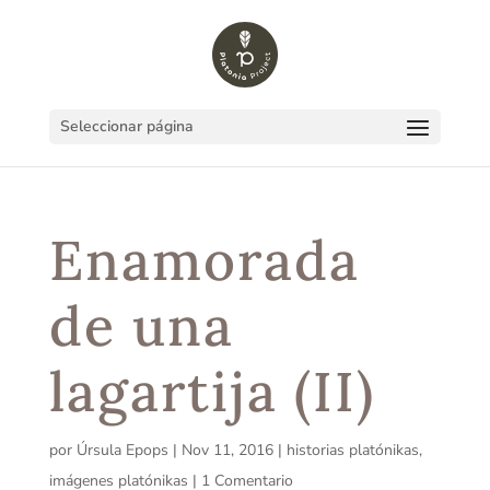
Seleccionar página
Enamorada
de una
lagartija (II)
por
Úrsula Epops
|
Nov 11, 2016
|
historias platónikas
,
imágenes platónikas
|
1 Comentario