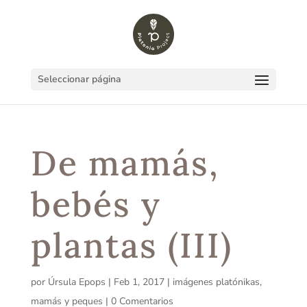
Seleccionar página
De mamás,
bebés y
plantas (III)
por
Úrsula Epops
|
Feb 1, 2017
|
imágenes platónikas
,
mamás y peques
|
0 Comentarios