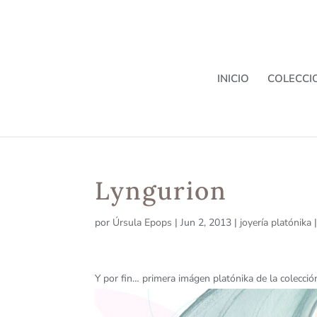
INICIO
COLECCI
Lyngurion
por
Úrsula Epops
|
Jun 2, 2013
|
joyería platónika
Y por fin… primera imágen platónika de la colecció