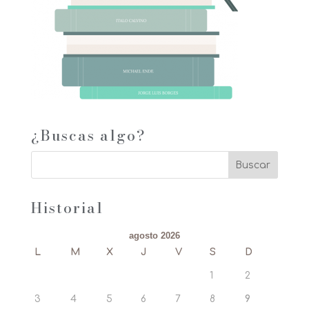
¿Buscas algo?
Historial
agosto 2026
L
M
X
J
V
S
D
1
2
3
4
5
6
7
8
9